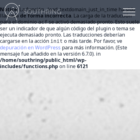
Notice
: La función _load_textdomain_just_in_time ha sido
Men
llamada
de forma incorrecta
. La carga de la traducción
prin
para el dominio
se activó demasiado pronto. Esto suele
acf
ser un indicador de que algún código del plugin o tema se
ejecuta demasiado pronto. Las traducciones deberían
cargarse en la acción
o más tarde. Por favor, ve
init
depuración en WordPress
para más información. (Este
mensaje fue añadido en la versión 6.7.0). in
/home/southring/public_html/wp-
includes/functions.php
on line
6121
ABF
Antibiotic
free